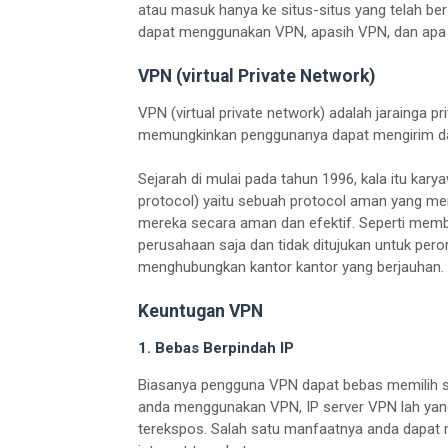
atau masuk hanya ke situs-situs yang telah bers
dapat menggunakan VPN, apasih VPN, dan apa m
VPN (virtual Private Network)
VPN (virtual private network) adalah jarainga pr
memungkinkan penggunanya dapat mengirim dan
Sejarah di mulai pada tahun 1996, kala itu ka
protocol) yaitu sebuah protocol aman yang me
mereka secara aman dan efektif. Seperti membua
perusahaan saja dan tidak ditujukan untuk per
menghubungkan kantor kantor yang berjauhan.
Keuntugan VPN
1. Bebas Berpindah IP
Biasanya pengguna VPN dapat bebas memilih s
anda menggunakan VPN, IP server VPN lah yang 
terekspos. Salah satu manfaatnya anda dapat m