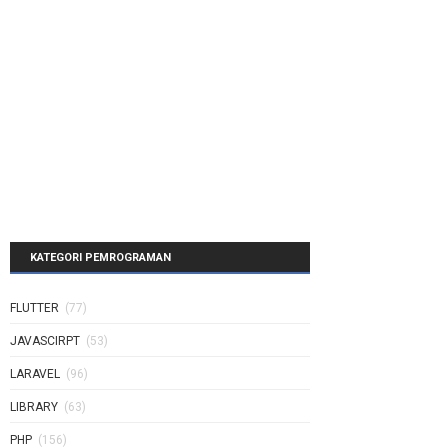
KATEGORI PEMROGRAMAN
FLUTTER
(77)
JAVASCIRPT
(53)
LARAVEL
(96)
LIBRARY
(63)
PHP
(156)