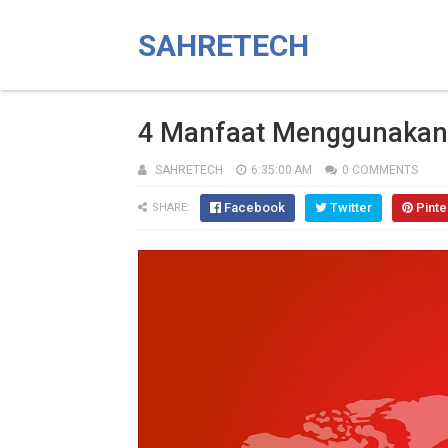
SAHRETECH
4 Manfaat Menggunakan V
SAHRETECH
6:35:00 AM
0 COMMENTS
Facebook
Twitter
Pinte
SHARE: