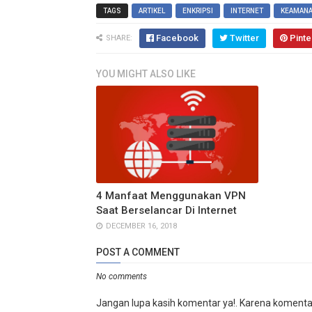
TAGS
ARTIKEL
ENKRIPSI
INTERNET
KEAMAN
Facebook
Twitter
Pinte
SHARE:
YOU MIGHT ALSO LIKE
4 Manfaat Menggunakan VPN
Saat Berselancar Di Internet
DECEMBER 16, 2018
POST A COMMENT
No comments
Jangan lupa kasih komentar ya!. Karena komenta