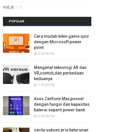
VUEJS
(17)
POPULAR
Cara mudah bikin game quiz
dengan Microsoft power
point
9:02:00 PM
Mengenal teknologi AR dan
VR,contoh,dan perbedaan
keduanya
1:30:00 PM
Asus Zenfone Max,ponsel
dengan fungsi dan kapasitas
baterai seperti power bank
5:09:00 PM
cerita sukses pria keturunan