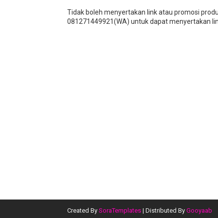
Tidak boleh menyertakan link atau promosi prod
081271449921(WA) untuk dapat menyertakan lin
Created By
SoraTemplates
| Distributed By
Gooyaab