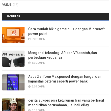
VUEJS
(17)
POPULAR
Cara mudah bikin game quiz dengan Microsoft
power point
9:02:00 PM
Mengenal teknologi AR dan VR,contoh,dan
perbedaan keduanya
1:30:00 PM
Asus Zenfone Max,ponsel dengan fungsi dan
kapasitas baterai seperti power bank
5:09:00 PM
cerita sukses pria keturunan Iran yang berhasil
mendirikan perusahaan jual beli eBay
6:13:00 PM