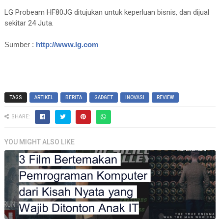
LG Probeam HF80JG ditujukan untuk keperluan bisnis, dan dijual
sekitar 24 Juta.
Sumber :
http://www.lg.com
TAGS
ARTIKEL
BERITA
GADGET
INOVASI
REVIEW
SHARE:
YOU MIGHT ALSO LIKE