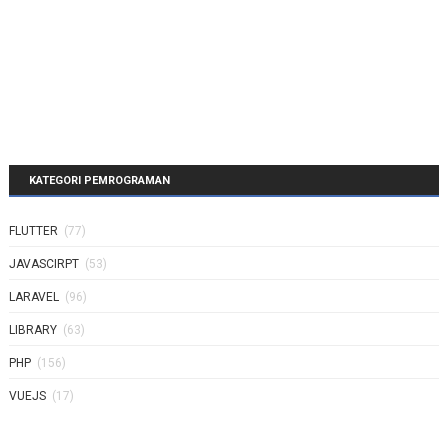
KATEGORI PEMROGRAMAN
FLUTTER
(77)
JAVASCIRPT
(53)
LARAVEL
(96)
LIBRARY
(63)
PHP
(156)
VUEJS
(17)