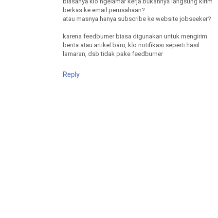
biasanya klo ngelamar kerja bukannya langsung kirim
berkas ke email perusahaan?
atau masnya hanya subscribe ke website jobseeker?
karena feedburner biasa digunakan untuk mengirim
berita atau artikel baru, klo notifikasi seperti hasil
lamaran, dsb tidak pake feedburner
Reply