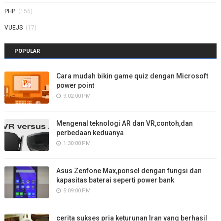
PHP
(156)
VUEJS
(17)
POPULAR
Cara mudah bikin game quiz dengan Microsoft
power point
9:02:00 PM
Mengenal teknologi AR dan VR,contoh,dan
perbedaan keduanya
1:30:00 PM
Asus Zenfone Max,ponsel dengan fungsi dan
kapasitas baterai seperti power bank
5:09:00 PM
cerita sukses pria keturunan Iran yang berhasil