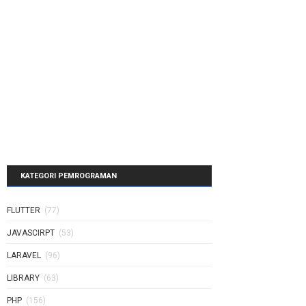
KATEGORI PEMROGRAMAN
FLUTTER
(77)
JAVASCIRPT
(53)
LARAVEL
(96)
LIBRARY
(63)
PHP
(156)