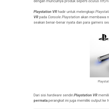
dengan munculnya produk seperti
oculus rift,
Playstation VR
hadir untuk melengkapi
Playstati
VR
pada
Console.Playstation
akan membawa nua
seakan benar-benar nyata dan para gamers seak
Playsta
Dari sisi
hardware
sendiri.
Playstation VR
memilik
permata
.perangkat ini juga memiliki output ke t