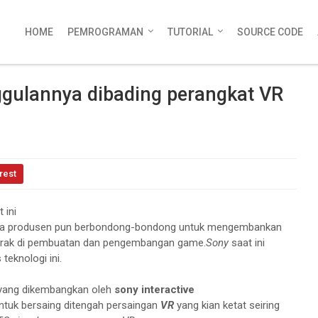
HOME
PEMROGRAMAN
TUTORIAL
SOURCE CODE
ggulannya dibading perangkat VR
rest
 ini
para produsen pun berbondong-bondong untuk mengembankan
ergerak di pembuatan dan pengembangan game.
Sony
saat ini
teknologi ini.
ang dikembangkan oleh
sony interactive
ntuk bersaing ditengah persaingan
VR
yang kian ketat seiring