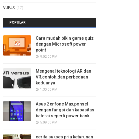
VUEJS
(17)
POPULAR
Cara mudah bikin game quiz
dengan Microsoft power
point
9:02:00 PM
Mengenal teknologi AR dan
VR,contoh,dan perbedaan
keduanya
1:30:00 PM
Asus Zenfone Max,ponsel
dengan fungsi dan kapasitas
baterai seperti power bank
5:09:00 PM
cerita sukses pria keturunan