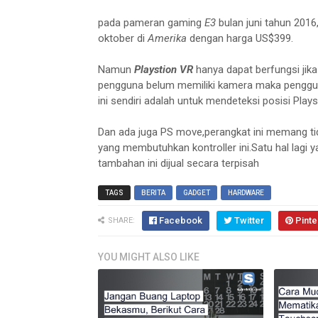
pada pameran gaming
E3
bulan juni tahun 2016
oktober di
Amerika
dengan harga US$399.
Namun
Playstion VR
hanya dapat berfungsi jika
pengguna belum memiliki kamera maka penggun
ini sendiri adalah untuk mendeteksi posisi Play
Dan ada juga PS move,perangkat ini memang ti
yang membutuhkan kontroller ini.Satu hal lagi
tambahan ini dijual secara terpisah
TAGS
BERITA
GADGET
HARDWARE
Facebook
Twitter
Pinte
SHARE:
YOU MIGHT ALSO LIKE