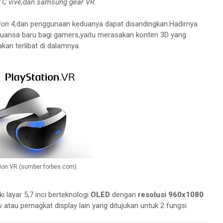
HTC vive,dan samsung gear VR
.
on 4,
dan penggunaan keduanya dapat disandingkan.Hadirnya
nsa baru bagi gamers,yaitu merasakan konten 3D yang
an terlibat di dalamnya.
tion VR (sumber:forbes.com)
i layar 5,7 inci berteknologi
OLED
dengan
resolusi 960x1080
v atau pernagkat display lain yang ditujukan untuk 2 fungsi.