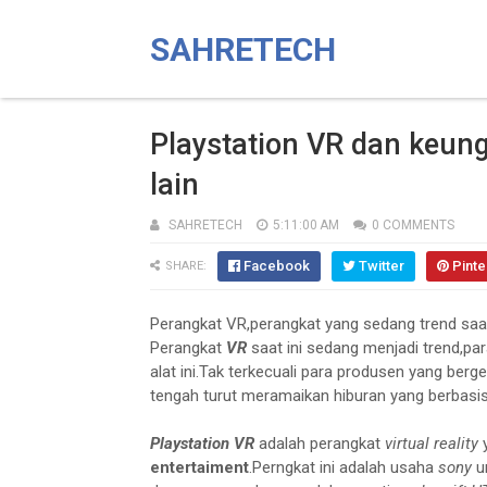
SAHRETECH
Playstation VR dan keun
lain
SAHRETECH
5:11:00 AM
0 COMMENTS
Facebook
Twitter
Pinte
SHARE:
Perangkat VR,perangkat yang sedang trend saat
Perangkat
VR
saat ini sedang menjadi trend,
alat ini.Tak terkecuali para produsen yang b
tengah turut meramaikan hiburan yang berbasis 
Playstation VR
adalah perangkat
virtual reality
y
entertaiment
.Perngkat ini adalah usaha
sony
u