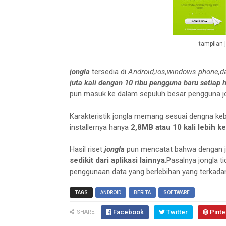
tampilan 
jongla
tersedia di
Android,ios,windows phone,da
juta kali dengan 10 ribu pengguna baru setiap h
pun masuk ke dalam sepuluh besar pengguna jon
Karakteristik jongla memang sesuai dengna k
installernya hanya
2,8MB atau 10 kali lebih ke
Hasil riset
jongla
pun mencatat bahwa dengan j
sedikit dari aplikasi lainnya
.Pasalnya jongla 
penggunaan data yang berlebihan yang terkadan
TAGS
ANDROID
BERITA
SOFTWARE
Facebook
Twitter
Pinte
SHARE: