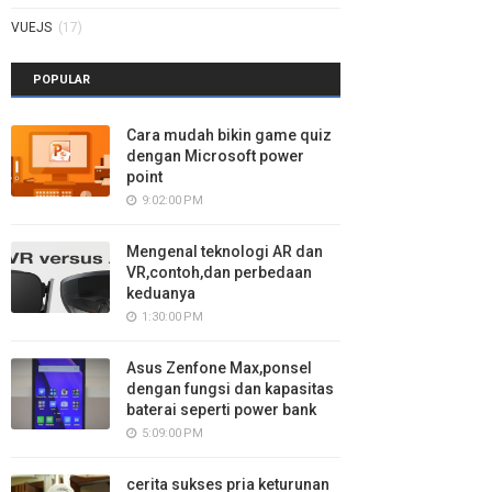
VUEJS
(17)
POPULAR
Cara mudah bikin game quiz
dengan Microsoft power
point
9:02:00 PM
Mengenal teknologi AR dan
VR,contoh,dan perbedaan
keduanya
1:30:00 PM
Asus Zenfone Max,ponsel
dengan fungsi dan kapasitas
baterai seperti power bank
5:09:00 PM
cerita sukses pria keturunan