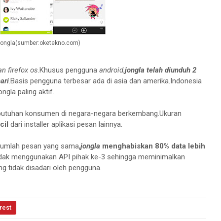
jongla(sumber:oketekno.com)
n firefox os
.Khusus pengguna
android
,
jongla
telah diunduh 2
ari
.Basis pengguna terbesar ada di asia dan amerika.Indonesia
gla paling aktif.
ebutuhan konsumen di negara-negara berkembang.Ukuran
cil
dari installer aplikasi pesan lainnya.
umlah pesan yang sama,
jongla
menghabiskan 80% data lebih
tidak menggunakan API pihak ke-3 sehingga meminimalkan
g tidak disadari oleh pengguna.
rest