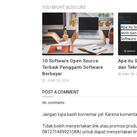
YOU MIGHT ALSO LIKE
10 Software Open Source
Apa itu 
Terbaik Pengganti Software
dan Tekn
Berbayar
MAY 28, 
JUNE 29, 2024
POST A COMMENT
No comments
Jangan lupa kasih komentar ya!. Karena komenta
Tidak boleh menyertakan link atau promosi prod
081271449921(WA) untuk dapat menyertakan lin