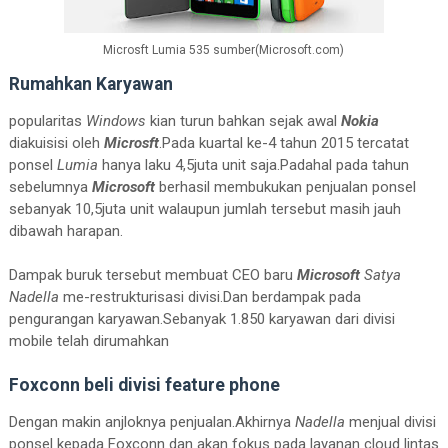
Microsft Lumia 535 sumber(Microsoft.com)
Rumahkan Karyawan
popularitas
Windows
kian turun bahkan sejak awal
Nokia
diakuisisi oleh
Microsft
.Pada kuartal ke-4 tahun 2015 tercatat
ponsel
Lumia
hanya laku 4,5juta unit saja.Padahal pada tahun
sebelumnya
Microsoft
berhasil membukukan penjualan ponsel
sebanyak 10,5juta unit walaupun jumlah tersebut masih jauh
dibawah harapan.
Dampak buruk tersebut membuat CEO baru
Microsoft
Satya
Nadella
me-restrukturisasi divisi.Dan berdampak pada
pengurangan karyawan.Sebanyak 1.850 karyawan dari divisi
mobile telah dirumahkan
Foxconn beli divisi feature phone
Dengan makin anjloknya penjualan.Akhirnya
Nadella
menjual divisi
ponsel kepada Foxconn dan akan fokus pada layanan cloud lintas