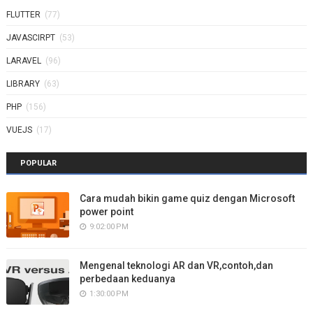
FLUTTER
(77)
JAVASCIRPT
(53)
LARAVEL
(96)
LIBRARY
(63)
PHP
(156)
VUEJS
(17)
POPULAR
Cara mudah bikin game quiz dengan Microsoft
power point
9:02:00 PM
Mengenal teknologi AR dan VR,contoh,dan
perbedaan keduanya
1:30:00 PM