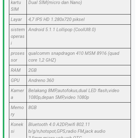
kartu
Dual SIM(micro dan Nano)
SIM
Layar
4,7 IPS HD 1.280x720 piksel
sistem
Android 5.1.1 Lollipop (CoolUI8.0)
operas
i
proses
qualcomm snapdragon 410 MSM 8916 (quad
sor
core 1,2 GHZ)
RAM
2GB
GPU
Andreno 360
Kamer
Belakang 8MP,autofokus,dual LED flash,video
a
1080p,depan 5MP,video 1080p
Memo
8GB
ry
Konek
Bluetooth 4.0 A2DP,wifi 802.11
si
b/g/n,hotspot,GPS,radio FM,jack audio
3,5mm,micro-usb,usb OTG