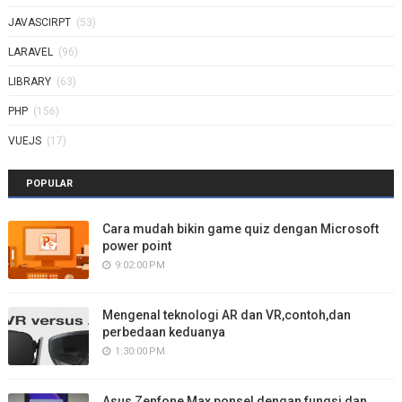
JAVASCIRPT
(53)
LARAVEL
(96)
LIBRARY
(63)
PHP
(156)
VUEJS
(17)
POPULAR
Cara mudah bikin game quiz dengan Microsoft
power point
9:02:00 PM
Mengenal teknologi AR dan VR,contoh,dan
perbedaan keduanya
1:30:00 PM
Asus Zenfone Max,ponsel dengan fungsi dan