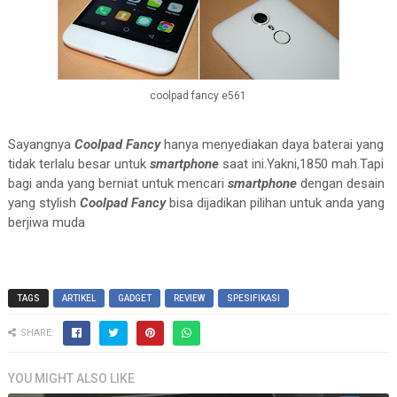
coolpad fancy e561
Sayangnya
Coolpad Fancy
hanya menyediakan daya baterai yang
tidak terlalu besar untuk
smartphone
saat ini.Yakni,1850 mah.Tapi
bagi anda yang berniat untuk mencari
smartphone
dengan desain
yang stylish
Coolpad Fancy
bisa dijadikan pilihan untuk anda yang
berjiwa muda
TAGS
ARTIKEL
GADGET
REVIEW
SPESIFIKASI
SHARE:
YOU MIGHT ALSO LIKE