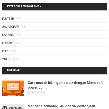
KATEGORI PEMROGRAMAN
FLUTTER
(77)
JAVASCIRPT
(53)
LARAVEL
(96)
LIBRARY
(63)
PHP
(156)
VUEJS
(17)
POPULAR
Cara mudah bikin game quiz dengan Microsoft
power point
9:02:00 PM
Mengenal teknologi AR dan VR,contoh,dan